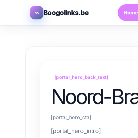
⌁
Boogolinks.be
Home
[portal_hero_back_text]
Noord-Br
[portal_hero_cta]
[portal_hero_intro]